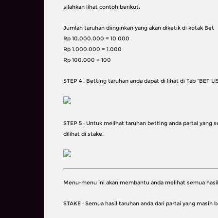
silahkan lihat contoh berikut:
Jumlah taruhan diinginkan yang akan diketik di kotak Bet
Rp 10.000.000 = 10.000
Rp 1.000.000 = 1.000
Rp 100.000 = 100
STEP 4 : Betting taruhan anda dapat di lihat di Tab "BET 
STEP 5 : Untuk melihat taruhan betting anda partai yang s
dilihat di stake.
Menu-menu ini akan membantu anda melihat semua hasil-
STAKE : Semua hasil taruhan anda dari partai yang masih b